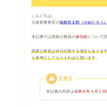
こんにちは。
元検察事務官の
検察辞太郎（やめたろう
本記事では
国家公務員の
休日給
について
国家公務員は休日出勤する場合もありま
も参考にしてもらえればと思います
。
本記事の内容は
令和６年４
月１日