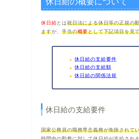
休日給の概要について
休日給
とは
祝日法による休日等の正規の
ます
が、
手当の
概要
として下記項目を見
休日給の支給要件
休日給の支給額
休日給の関係法規
休日給の支給要件
国家公務員の職務専念義務が免除されて
時間中の勤務に対して休日給が支給され