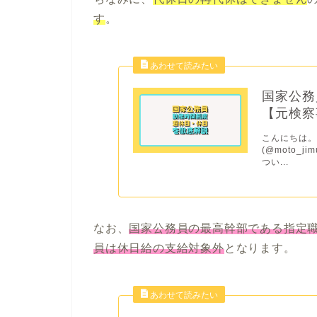
す
。
国家公務
【元検察
こんにちは。
(@moto_
つい...
なお、
国家公務員の最高幹部である指定
員は休日給の支給対象外
となります
。