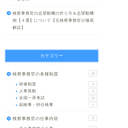
検察事務官の志望動機の作り方＆志望動機
例【４選】について【元検察事務官が徹底
解説】
カテゴリー
検察事務官の各種制度
24
研修制度
4
人事異動
4
全国一斉考試
15
副検事・特任検事
1
検察事務官の仕事内容
9