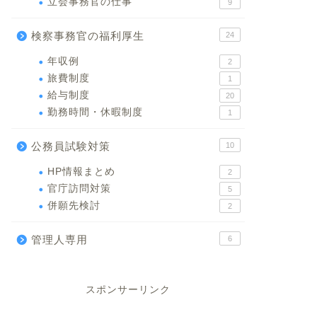
立会事務官の仕事
9
検察事務官の福利厚生
24
年収例
2
旅費制度
1
給与制度
20
勤務時間・休暇制度
1
公務員試験対策
10
HP情報まとめ
2
官庁訪問対策
5
併願先検討
2
管理人専用
6
スポンサーリンク