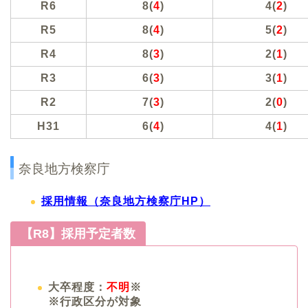
R6
8(
4
)
4(
2
)
R5
8(
4
)
5(
2
)
R4
8(
3
)
2(
1
)
R3
6(
3
)
3(
1
)
R2
7(
3
)
2(
0
)
H31
6(
4
)
4(
1
)
奈良地方検察庁
採用情報（奈良地方検察庁HP）
【R8】採用予定者数
大卒程度：
不明
※
※行政区分が対象