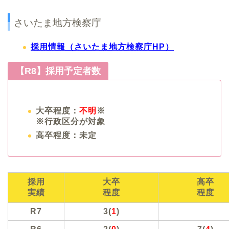
さいたま地方検察庁
採用情報（さいたま地方検察庁HP）
【R8】採用予定者数
大卒程度：
不明
※
※行政区分が対象
高卒程度：未定
採用
大卒
高卒
実績
程度
程度
R7
3(
1
)