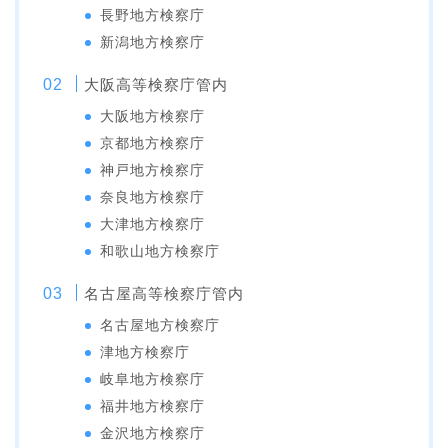
長野地方検察庁
新潟地方検察庁
大阪高等検察庁管内
大阪地方検察庁
京都地方検察庁
神戸地方検察庁
奈良地方検察庁
大津地方検察庁
和歌山地方検察庁
名古屋高等検察庁管内
名古屋地方検察庁
津地方検察庁
岐阜地方検察庁
福井地方検察庁
金沢地方検察庁