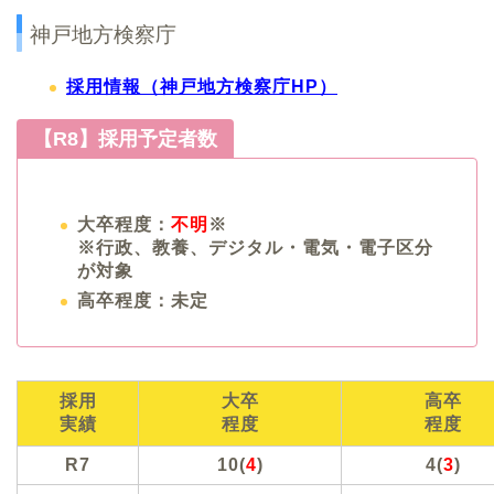
神戸地方検察庁
採用情報（神戸地方検察庁HP）
【R8】採用予定者数
大卒程度：
不明
※
※行政、教養、デジタル・電気・電子区分
が対象
高卒程度：未定
採用
大卒
高卒
実績
程度
程度
R7
10(
4
)
4(
3
)