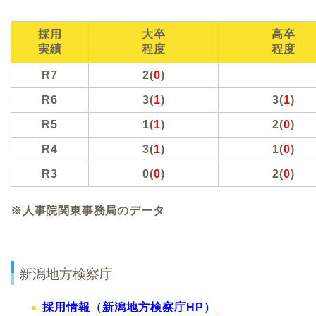
採用
大卒
高卒
実績
程度
程度
R7
2(
0
)
R6
3(
1
)
3(
1
)
R5
1(
1
)
2(
0
)
R4
3(
1
)
1(
0
)
R3
0(
0
)
2(
0
)
※人事院関東事務局のデータ
新潟地方検察庁
採用情報（新潟地方検察庁HP）