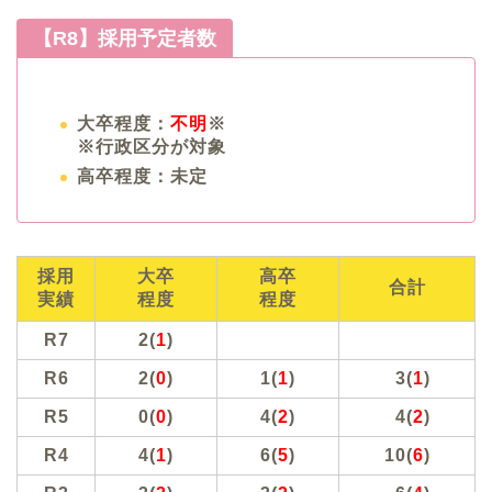
【R8】採用予定者数
大卒程度：
不明
※
※行政区分が対象
高卒程度：未定
採用
大卒
高卒
合計
実績
程度
程度
R7
2(
1
)
R6
2(
0
)
1(
1
)
3(
1
)
R5
0(
0
)
4(
2
)
4(
2
)
R4
4(
1
)
6(
5
)
10(
6
)