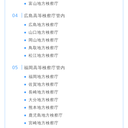
富山地方検察庁
広島高等検察庁管内
広島地方検察庁
山口地方検察庁
岡山地方検察庁
鳥取地方検察庁
松江地方検察庁
福岡高等検察庁管内
福岡地方検察庁
佐賀地方検察庁
長崎地方検察庁
大分地方検察庁
熊本地方検察庁
鹿児島地方検察庁
宮崎地方検察庁