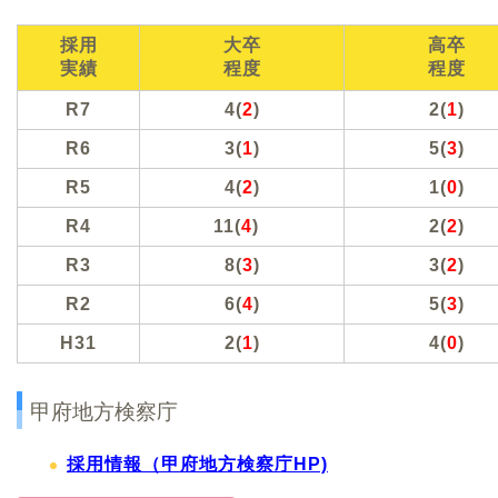
採用
大卒
高卒
実績
程度
程度
R7
4(
2
)
2(
1
)
R6
3(
1
)
5(
3
)
R5
4(
2
)
1(
0
)
R4
11(
4
)
2(
2
)
R3
8(
3
)
3(
2
)
R2
6(
4
)
5(
3
)
H31
2(
1
)
4(
0
)
甲府地方検察庁
採用情報（甲府地方検察庁HP)