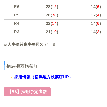
R6
28(
12
)
14(
6
)
R5
20(
9
)
12(
4
)
R4
32(
14
)
14(
6
)
R3
21(
10
)
14(
2
)
※人事院関東事務局のデータ
横浜地方検察庁
採用情報（横浜地方検察庁HP）
【R8】採用予定者数