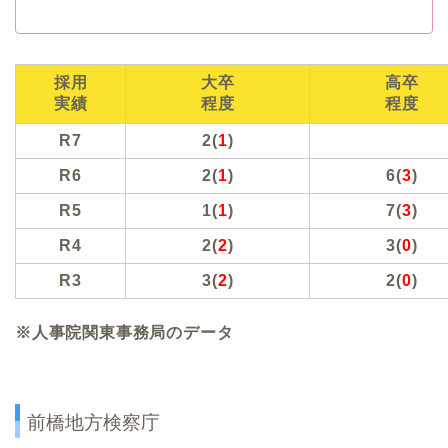
採用
大卒
高卒
実績
程度
程度
R7
2(
1
)
R6
2(
1
)
6(
3
)
R5
1(
1
)
7(
3
)
R4
2(
2
)
3(
0
)
R3
3(
2
)
2(
0
)
※人事院関東事務局のデータ
前橋地方検察庁