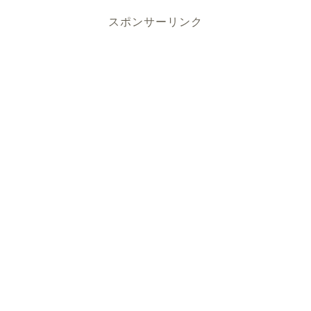
スポンサーリンク