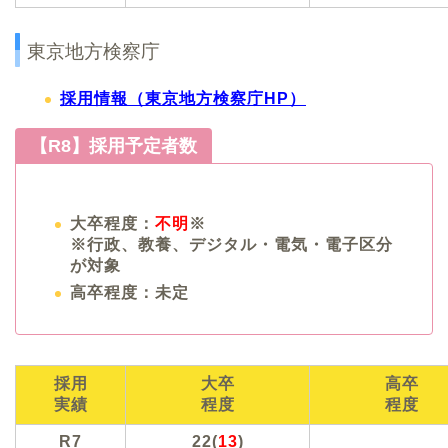
東京地方検察庁
採用情報（東京地方検察庁HP）
【R8】採用予定者数
大卒程度：
不明
※
※行政、教養、デジタル・電気・電子区分
が対象
高卒程度：未定
採用
大卒
高卒
実績
程度
程度
R7
22(
13
)