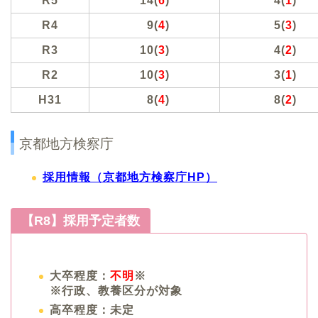
R5
14(
6
)
4(
1
)
R4
9(
4
)
5(
3
)
R3
10(
3
)
4(
2
)
R2
10(
3
)
3(
1
)
H31
8(
4
)
8(
2
)
京都地方検察庁
採用情報（京都地方検察庁HP）
【R8】採用予定者数
大卒程度：
不明
※
※行政、教養区分が対象
高卒程度：未定