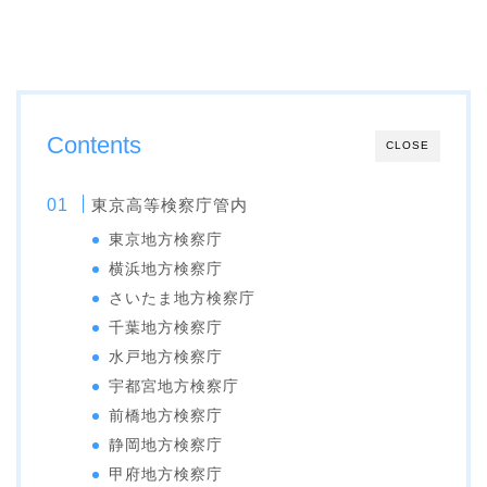
Contents
CLOSE
東京高等検察庁管内
東京地方検察庁
横浜地方検察庁
さいたま地方検察庁
千葉地方検察庁
水戸地方検察庁
宇都宮地方検察庁
前橋地方検察庁
静岡地方検察庁
甲府地方検察庁