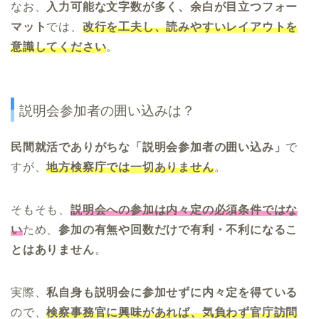
なお、
入力可能な文字数が多く、余白が目立つフォー
マット
では、
改行を工夫し、読みやすいレイアウトを
意識してください
。
説明会参加者の囲い込みは？
民間就活でありがちな「説明会参加者の囲い込み」
で
すが、
地方検察庁では一切ありません
。
そもそも、
説明会への参加は内々定の必須条件ではな
い
ため、
参加の有無や回数だけで有利・不利になるこ
とはありません
。
実際、
私自身も説明会に参加せずに内々定を得ている
ので、
検察事務官に興味があれば、気負わず官庁訪問