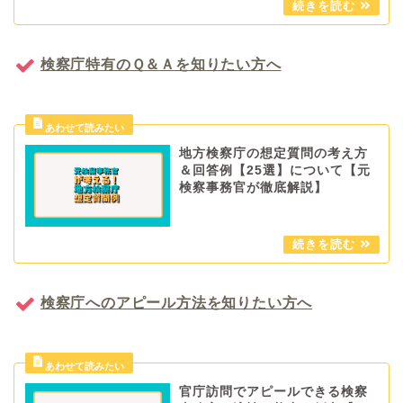
検察庁特有のＱ＆Ａを知りたい方へ
地方検察庁の想定質問の考え方
＆回答例【25選】について【元
検察事務官が徹底解説】
検察庁へのアピール方法を知りたい方へ
官庁訪問でアピールできる検察