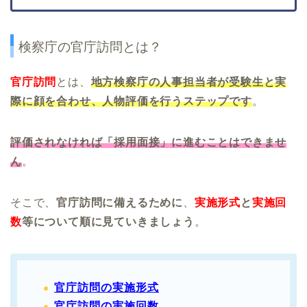
検察庁の官庁訪問とは？
官庁訪問
とは、
地方検察庁の人事担当者が受験生と実
際に顔を合わせ、人物評価を行うステップです
。
評価されなければ「採用面接」に進むことはできませ
ん
。
そこで、
官庁訪問に備えるために
、
実施形式
と
実施回
数
等について順に見ていきましょう
。
官庁訪問の実施形式
官庁訪問の実施回数