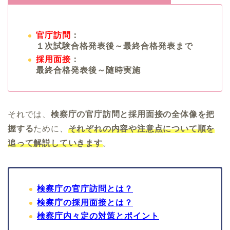
官庁訪問
：
１次試験合格発表後～最終合格発表まで
採用面接
：
最終合格発表後～随時実施
それでは、
検察庁の官庁訪問と採用面接の全体像を把
握する
ために、
それぞれの内容や注意点について順を
追って解説していきます
。
検察庁の官庁訪問とは？
検察庁の採用面接とは？
検察庁内々定の対策とポイント