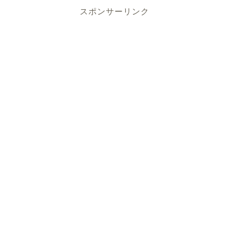
スポンサーリンク