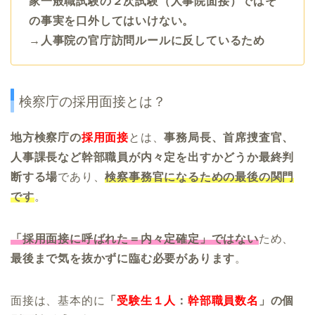
家一般職試験の２次試験（人事院面接）ではそ
の事実を口外してはいけない。
→人事院の官庁訪問ルールに反しているため
検察庁の採用面接とは？
地方検察庁の
採用面接
とは、
事務局長、首席捜査官、
人事課長など幹部職員が内々定を出すかどうか最終判
断する場
であり、
検察事務官になるための最後の関門
です
。
「採用面接に呼ばれた＝内々定確定」ではない
ため、
最後まで気を抜かずに臨む必要があります
。
面接は、基本的に
「
受験生１人
：
幹部職員数名
」の個