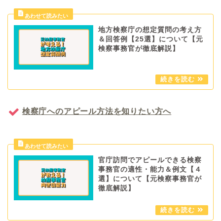
地方検察庁の想定質問の考え方
＆回答例【25選】について【元
検察事務官が徹底解説】
検察庁へのアピール方法を知りたい方へ
官庁訪問でアピールできる検察
事務官の適性・能力＆例文【４
選】について【元検察事務官が
徹底解説】