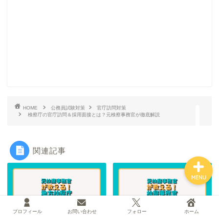
公務員試験対策
検察事務官の仕事内容
検察事務官の各種制度
HOME
公務員試験対策
官庁訪問対策
検察庁の官庁訪問＆採用面接とは？元検察事務官が徹底解説
検察事務官の福利厚生
関連記事
MENU
プロフィール
お問い合わせ
フォロー
ホーム