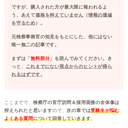
ですが、購入された方が最大限に報われるよ
う、あえて
価格を抑えていません
（
情報の価値
を守るため
）。
元検察事務官の知見をもとにした、他にはない
唯一無二の記事です。
まずは「
無料部分
」を読んでみてください。き
っと、
これまでにない視点からのヒントが得ら
れるはずです
。
ここまでで、
検察庁の官庁訪問＆採用面接の全体像は
抑えられたと思います
ので、
次の章では
受験生が悩む
よくある質問
について回答していきます
。