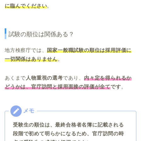
に臨んでください
。
試験の順位は関係ある？
地方検察庁では、
国家一般職試験の順位は採用評価に
一切関係はありません
。
あくまで
人物重視の選考
であり、
内々定を得られるか
どうかは、官庁訪問と採用面接の評価が全て
です
。
受験生の順位は、最終合格者名簿に記載される
段階で初めて明らかになるため、官庁訪問の時