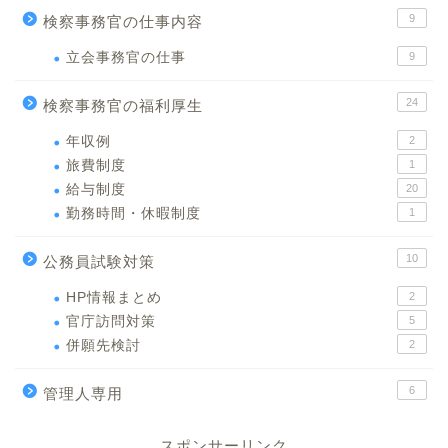
9
検察事務官の仕事内容
立会事務官の仕事
9
24
検察事務官の福利厚生
年収例
2
旅費制度
1
給与制度
20
勤務時間・休暇制度
1
10
公務員試験対策
HP情報まとめ
2
官庁訪問対策
5
併願先検討
2
6
管理人専用
スポンサーリンク