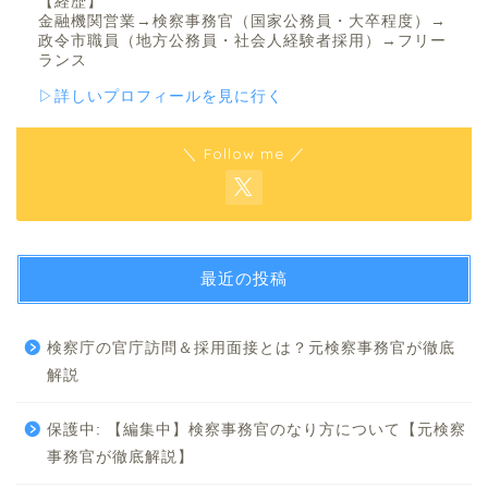
【経歴】
金融機関営業→検察事務官（国家公務員・大卒程度）→
政令市職員（地方公務員・社会人経験者採用）→フリー
ランス
▷詳しいプロフィールを見に行く
＼ Follow me ／
最近の投稿
検察庁の官庁訪問＆採用面接とは？元検察事務官が徹底
解説
保護中: 【編集中】検察事務官のなり方について【元検察
事務官が徹底解説】