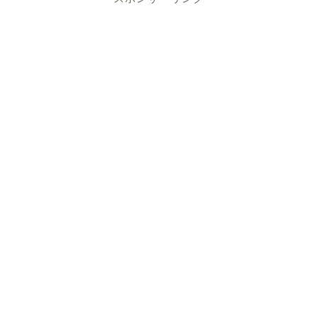
公務員試験対策
検察事務官の仕事内容
検察事務官の各種制度
検察事務官の福利厚生