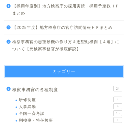
【採用年度別】地方検察庁の採用実績・採用予定数ＨＰ
まとめ
【2025年度】地方検察庁の官庁訪問情報ＨＰまとめ
検察事務官の志望動機の作り方＆志望動機例【４選】に
ついて【元検察事務官が徹底解説】
カテゴリー
24
検察事務官の各種制度
研修制度
4
人事異動
4
全国一斉考試
15
副検事・特任検事
1